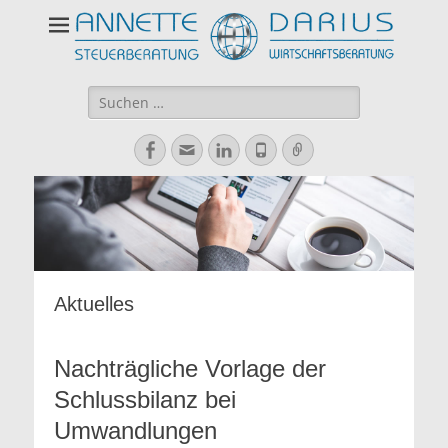
Suchen
nach:
Facebook
E-
LinkedIn
Telefon
Verknüpfung
Mail
Aktuelles
Nachträgliche Vorlage der
Schlussbilanz bei
Umwandlungen