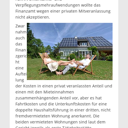
Verpflegungsmehraufwendungen wollte das
Finanzamt wegen einer privaten Mitveranlassung
nicht akzeptieren.
Zwar
nahm
auch
das
Finan
zgeric
ht
eine
Auftei
lung
der Kosten in einen privat veranlassten Anteil und
einen mit den Mieteinnahmen
zusammenhängenden Anteil vor, aber es hat
Fahrtkosten und die Unterkunftskosten für eine
doppelte Haushaltsführung in einer dritten, nicht
fremdvermieteten Wohnung anerkannt. Die
beiden vermieteten Wohnungen sind laut dem
Gericht jeweils als erste Tätigkeitsstätte