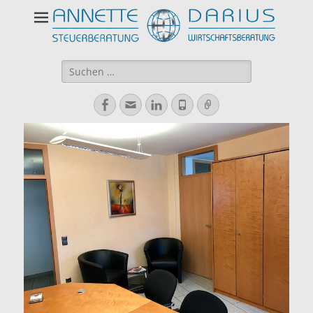
Suchen
nach:
Facebook
E-
LinkedIn
Telefon
Verknüpfung
Mail