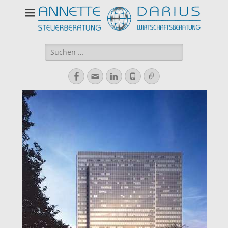
Suchen
nach:
Facebook
E-
LinkedIn
Telefon
Verknüpfung
Mail