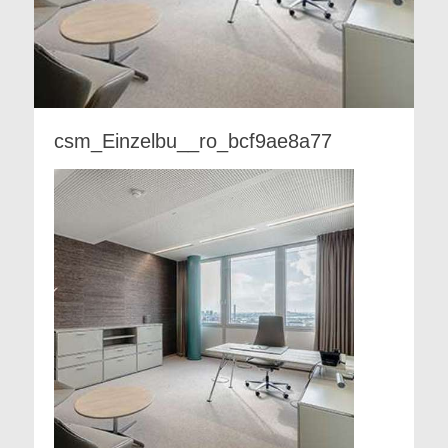
csm_Einzelbu__ro_bcf9ae8a77