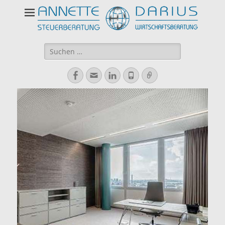
Suchen
nach:
Facebook
E-
LinkedIn
Telefon
Verknüpfung
Mail