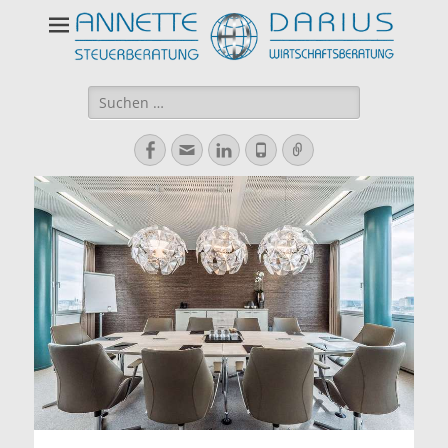
Suchen
nach:
Facebook
E-
LinkedIn
Telefon
Verknüpfung
Mail