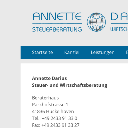
Springe
Primäres Menü
Startseite
Kanzlei
Leistungen
zum
Inhalt
Annette Darius
Steuer- und Wirtschaftsberatung
Beraterhaus
Parkhofstrasse 1
41836 Hückelhoven
Tel.: +49 2433 91 33 0
Fax: +49 2433 91 33 27