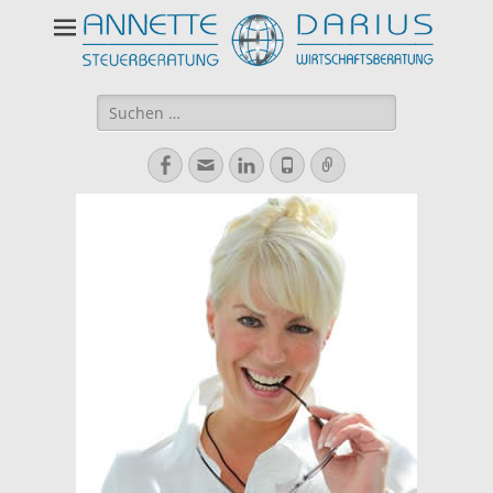
Suchen
nach:
Facebook
E-
LinkedIn
Telefon
Verknüpfung
Mail