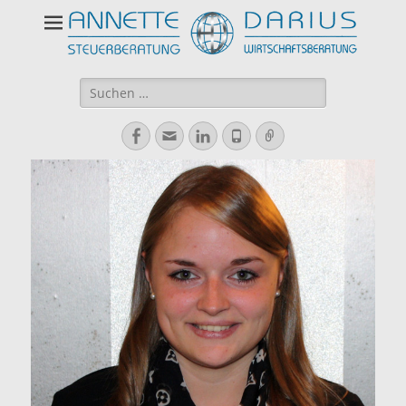
Suchen
nach:
Facebook
E-
LinkedIn
Telefon
Verknüpfung
Mail