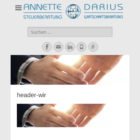
Suchen
nach:
Facebook
E-
LinkedIn
Telefon
Verknüpfung
Mail
header-wir